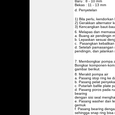
Baru : 8 - 10 mm
Bekas : 11 - 13 mm
d. Penyetelan
1) Bila perlu, kendorkan
2) Gerakkan alternator 
3) Kencangkan baut-bau
6. Melapas dan memasa
a. Buang air pendingin m
b. Lepaskan sesuai deng
c. Pasangkan kebalikan
d. Setelah pamasangan (1)
pendingin, dan jalanka
7. Membongkar pompa a
Bongkar komponen-komp
gambar berikut.
8. Merakit pompa air
a. Pasang stop ring ke 
b. Pasang pelat penyek
c. Putarlah bafile plate p
d. Pasang poros pada 
bearing
dengan sisi seal mengh
e. Pasang washer dan le
gemuk
f. Pasang bearing deng
sehingga snap ring bisa