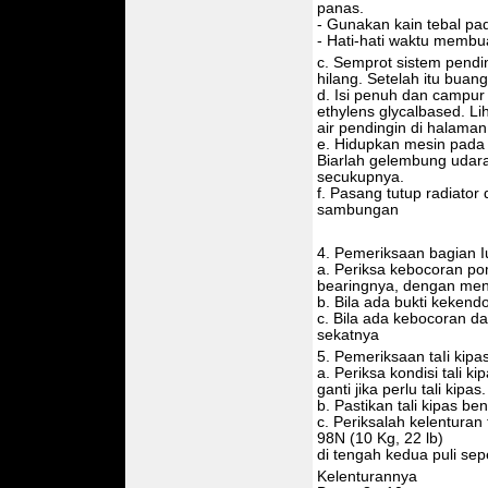
panas.
- Gunakan kain tebal pa
- Hati-hati waktu membu
c. Semprot sistem pend
hilang. Setelah itu buang
d. Isi penuh dan campu
ethylens glycalbased. L
air pendingin di halaman 
e. Hidupkan mesin pada k
Biarlah gelembung udara
secukupnya.
f. Pasang tutup radiato
sambungan
4. Pemeriksaan bagian 
a. Periksa kebocoran po
bearingnya, dengan me
b. Bila ada bukti kekend
c. Bila ada kebocoran d
sekatnya
5. Pemeriksaan taIi kipa
a. Periksa kondisi tali k
ganti jika perlu tali kipas.
b. Pastikan tali kipas b
c. Periksalah kelentura
98N (10 Kg, 22 lb)
di tengah kedua puli sepe
Kelenturannya