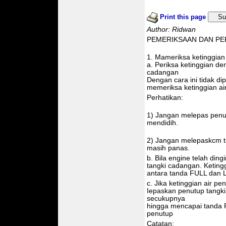
Print this page
Su
Author: Ridwan
PEMERIKSAAN DAN PE
1. Mameriksa ketinggian 
a. Periksa ketinggian de
cadangan
Dengan cara ini tidak 
memeriksa ketinggian ai
Perhatikan:
1) Jangan melepas penut
mendidih.
2) Jangan melepaskcm tut
masih panas.
b. Bila engine telah ding
tangki cadangan. Ketingg
antara tanda FULL dan 
c. Jika ketinggian air 
Iepaskan penutup tangki
secukupnya
hingga mencapai tanda 
penutup
Catatan: