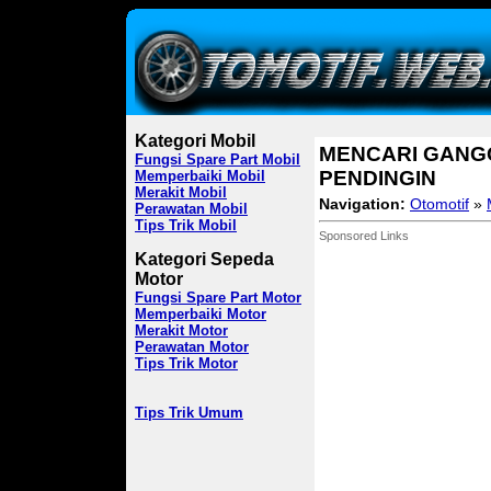
Kategori Mobil
MENCARI GANG
Fungsi Spare Part Mobil
PENDINGIN
Memperbaiki Mobil
Merakit Mobil
Navigation:
Otomotif
»
Perawatan Mobil
Tips Trik Mobil
Sponsored Links
Kategori Sepeda
Motor
Fungsi Spare Part Motor
Memperbaiki Motor
Merakit Motor
Perawatan Motor
Tips Trik Motor
Tips Trik Umum