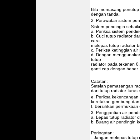
Bila memasang penutup t
dengan tanda.
2. Perawatan sistem pen
Sistem pendingin sebaik
a. Periksa sistem pendin
b. Cuci tutup radiator da
cara
melepas tutup radiator bi
c. Periksa ketinggian air
d. Dengan menggunakan 
tutup
radiator pada tekanan 0,
ganti cap dengan benar.
Catatan:
Setelah pemasangan radia
dari tutup radiator Iuru
e. Periksa kekencangan 
keretakan gembung dan
f. Bersihkan permukaan de
3. Penggantian air pendi
a. Lepas tutup radiator
b. Buang air pendingin 
Peringatan:
- Jangan melepas tutup 