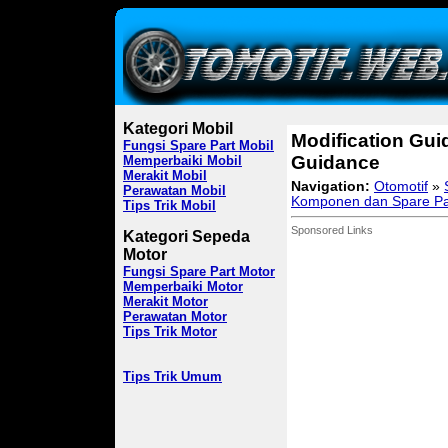
Kategori Mobil
Modification Gui
Fungsi Spare Part Mobil
Guidance
Memperbaiki Mobil
Merakit Mobil
Navigation:
Otomotif
»
Perawatan Mobil
Komponen dan Spare Pa
Tips Trik Mobil
Sponsored Links
Kategori Sepeda
Motor
Fungsi Spare Part Motor
Memperbaiki Motor
Merakit Motor
Perawatan Motor
Tips Trik Motor
Tips Trik Umum