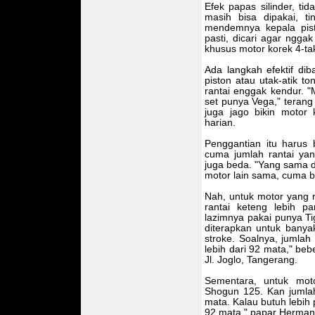
Efek papas silinder, tid
masih bisa dipakai, ti
mendemnya kepala pist
pasti, dicari agar ngga
khusus motor korek 4-ta
Ada langkah efektif dib
piston atau utak-atik t
rantai enggak kendur. "Mi
set punya Vega," terang
juga jago bikin motor
harian.
Penggantian itu harus b
cuma jumlah rantai yang
juga beda. "Yang sama
motor lain sama, cuma b
Nah, untuk motor yang n
rantai keteng lebih p
lazimnya pakai punya Tig
diterapkan untuk bany
stroke. Soalnya, jumlah
lebih dari 92 mata," be
Jl. Joglo, Tangerang.
Sementara, untuk mot
Shogun 125. Kan jumla
mata. Kalau butuh lebih
92 mata," papar Herman