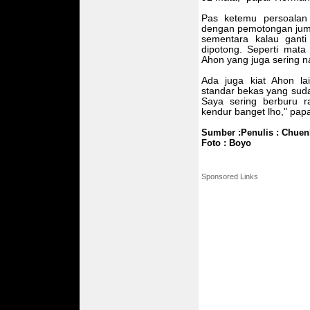
Pas ketemu persoalan 
dengan pemotongan juml
sementara kalau ganti
dipotong. Seperti mata 
Ahon yang juga sering na
Ada juga kiat Ahon lain
standar bekas yang suda
Saya sering berburu r
kendur banget lho," papa
Sumber :Penulis : Chue
Foto : Boyo
Sponsored Links