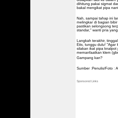
dihitung pakai sigmat da
bakal mengikat pipa nan
Nah, sampai tahap ini l
melingkar di bagian bibi
pastikan selongsong te
standar," wanti pria yan
Langkah terakhir, tinggal
Eits, tunggu dulu! "Agar
silakan ikat pipa knalp
memanfaatkan klem (gbr.
Gampang kan?
Sumber :Penulis/Foto : A
Sponsored Links