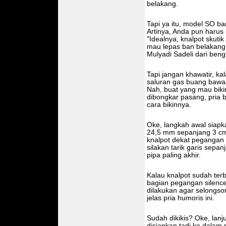
belakang.
Tapi ya itu, model SO ba
Artinya, Anda pun harus 
"Idealnya, knalpot skutik
mau lepas ban belakang, 
Mulyadi Sadeli dari beng
Tapi jangan khawatir, ka
saluran gas buang bawaan
Nah, buat yang mau bikin
dibongkar pasang, pria 
cara bikinnya.
Oke, langkah awal siapk
24,5 mm sepanjang 3 cm.
knalpot dekat pegangan 
silakan tarik garis sepan
pipa paling akhir.
Kalau knalpot sudah ter
bagian pegangan silencer
dilakukan agar selongso
jelas pria humoris ini.
Sudah dikikis? Oke, lan
disiapkan tadi ke dalam