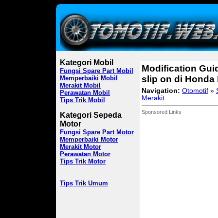
Kategori Mobil
Modification Gui
Fungsi Spare Part Mobil
slip on di Hond
Memperbaiki Mobil
Merakit Mobil
Navigation:
Otomotif
»
Perawatan Mobil
Merakit
Tips Trik Mobil
Sponsored Links
Kategori Sepeda
Motor
Fungsi Spare Part Motor
Memperbaiki Motor
Merakit Motor
Perawatan Motor
Tips Trik Motor
Tips Trik Umum