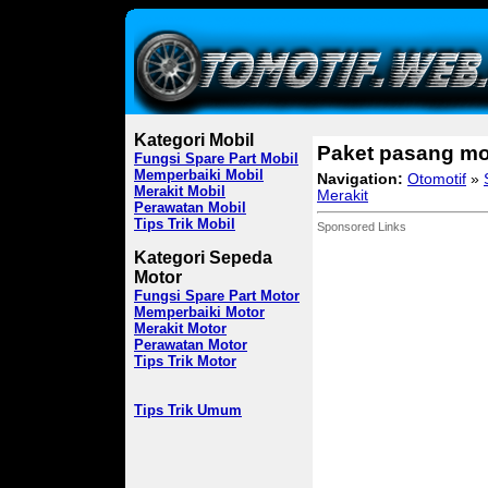
Kategori Mobil
Paket pasang mo
Fungsi Spare Part Mobil
Memperbaiki Mobil
Navigation:
Otomotif
»
Merakit Mobil
Merakit
Perawatan Mobil
Tips Trik Mobil
Sponsored Links
Kategori Sepeda
Motor
Fungsi Spare Part Motor
Memperbaiki Motor
Merakit Motor
Perawatan Motor
Tips Trik Motor
Tips Trik Umum