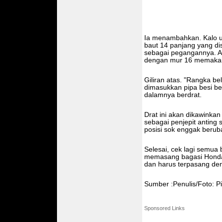
Ia menambahkan. Kalo 
baut 14 panjang yang di
sebagai pegangannya. Aga
dengan mur 16 memakai k
Giliran atas. "Rangka b
dimasukkan pipa besi b
dalamnya berdrat.
Drat ini akan dikawinka
sebagai penjepit anting 
posisi sok enggak berub
Selesai, cek lagi semu
memasang bagasi Honda V
dan harus terpasang de
Sumber :Penulis/Foto: P
Sponsored Links