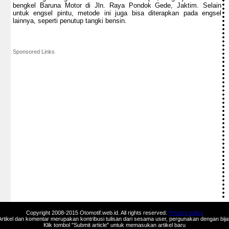
bengkel Baruna Motor di Jln. Raya Pondok Gede, Jaktim. Selain
untuk engsel pintu, metode ini juga bisa diterapkan pada engsel
lainnya, seperti penutup tangki bensin.
Sponsored Links
Copyright 2008-2015 Otomotif.web.id. All rights reserved.
Privacy policy
Artikel dan komentar merupakan kontribusi tulisan dari sesama user, pergunakan dengan bija
Klik tombol "Submit article" untuk memasukan artikel baru