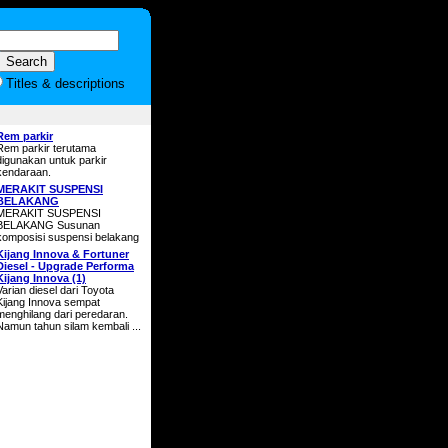
Titles & descriptions
Rem parkir
Rem parkir terutama
digunakan untuk parkir
kendaraan.
MERAKIT SUSPENSI
BELAKANG
MERAKIT SUSPENSI
BELAKANG Susunan
komposisi suspensi belakang
Kijang Innova & Fortuner
Diesel - Upgrade Performa
Kijang Innova (1)
Varian diesel dari Toyota
Kijang Innova sempat
menghilang dari peredaran.
Namun tahun silam kembali ...