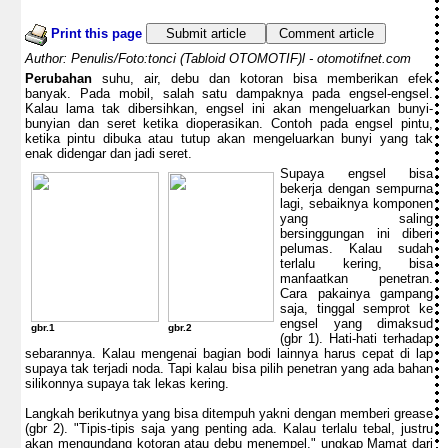
Print this page
Submit article
Comment article
Author: Penulis/Foto:tonci (Tabloid OTOMOTIF)l - otomotifnet.com
Perubahan
suhu, air, debu dan kotoran bisa memberikan efek
banyak. Pada mobil, salah satu dampaknya pada engsel-engsel.
Kalau lama tak dibersihkan, engsel ini akan mengeluarkan bunyi-
bunyian dan seret ketika dioperasikan. Contoh pada engsel pintu,
ketika pintu dibuka atau tutup akan mengeluarkan bunyi yang tak
enak didengar dan jadi seret.
Supaya engsel bisa
bekerja dengan sempurna
lagi, sebaiknya komponen
yang saling
bersinggungan ini diberi
pelumas. Kalau sudah
terlalu kering, bisa
manfaatkan penetran.
Cara pakainya gampang
saja, tinggal semprot ke
engsel yang dimaksud
gbr.1
gbr.2
(gbr 1). Hati-hati terhadap
sebarannya. Kalau mengenai bagian bodi lainnya harus cepat di lap
supaya tak terjadi noda. Tapi kalau bisa pilih penetran yang ada bahan
silikonnya supaya tak lekas kering.
Langkah berikutnya yang bisa ditempuh yakni dengan memberi grease
(gbr 2). "Tipis-tipis saja yang penting ada. Kalau terlalu tebal, justru
akan mengundang kotoran atau debu menempel," ungkap Mamat dari