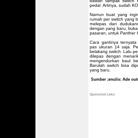
bawah tampak switch t
pedal. Artinya, sudah K
Namun buat yang ingin
rumah per switch yang b
melepas dari dudukann
dengan yang baru, bukan
pasaran, untuk Panther h
Cara gantinya ternyat
pas ukuran 14 saja. P
belakang switch. Lalu p
dilepas dengan menar
mengendurkan baut be
Barulah switch bisa dip
yang baru.
Sumber ;enulis: Ade ou
Sponsored Links