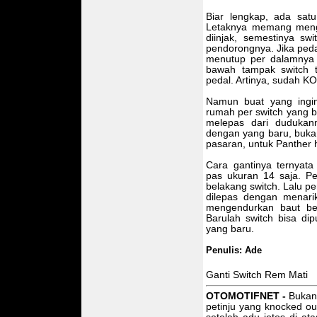
Biar lengkap, ada satu
Letaknya memang mengu
diinjak, semestinya s
pendorongnya. Jika pedal
menutup per dalamnya 
bawah tampak switch t
pedal. Artinya, sudah K
Namun buat yang ingin
rumah per switch yang b
melepas dari dudukann
dengan yang baru, bukan
pasaran, untuk Panther h
Cara gantinya ternyat
pas ukuran 14 saja. P
belakang switch. Lalu p
dilepas dengan menar
mengendurkan baut be
Barulah switch bisa dip
yang baru.
Penulis: Ade
Ganti Switch Rem Mati
OTOMOTIFNET -
Bukan
petinju yang knocked ou