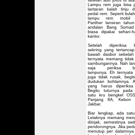
setelah adu jotos di ata
Lampu rem juga bisa 
lantaran kalah tinju 
pedal rem. Seperti itula
lampu rem mobil 
Panther lansiran tahu
andalan Bang Somad
biasa dipakai sehari-h
kantor.
Setelah diperiksa b
sekring yang tertanca
bawah dasbor sebelah 
ternyata memang tidak
sambungannya. Nah la
saja periksa bo
lampunya. Eh ternyata
juga tidak rusak, begit
dudukan bohlamnya. A
yang harus diperiksa
Begitu tuturnya pada
satu kru bengkel OSS
Panjang 8A, Kebon J
Jakbar.
Biar lengkap, ada satu
Letaknya memang mengu
diinjak, semestinya s
pendorongnya. Jika pedal
menutup per dalamnya 