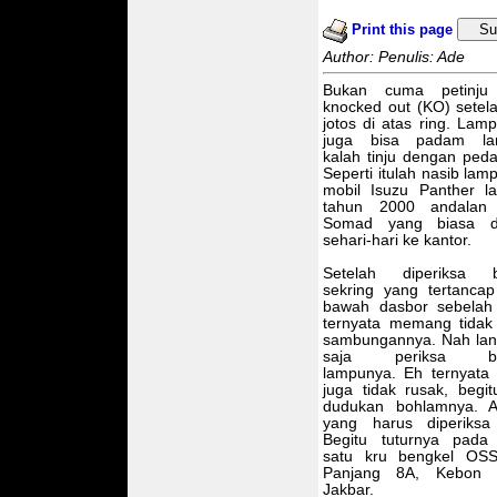
Print this page
Su
Author: Penulis: Ade
Bukan cuma petinju
knocked out (KO) setel
jotos di atas ring. Lam
juga bisa padam lan
kalah tinju dengan peda
Seperti itulah nasib lam
mobil Isuzu Panther la
tahun 2000 andalan
Somad yang biasa di
sehari-hari ke kantor.
Setelah diperiksa b
sekring yang tertanca
bawah dasbor sebelah 
ternyata memang tidak
sambungannya. Nah la
saja periksa bo
lampunya. Eh ternyata
juga tidak rusak, begit
dudukan bohlamnya. A
yang harus diperiksa
Begitu tuturnya pada
satu kru bengkel OSS
Panjang 8A, Kebon J
Jakbar.