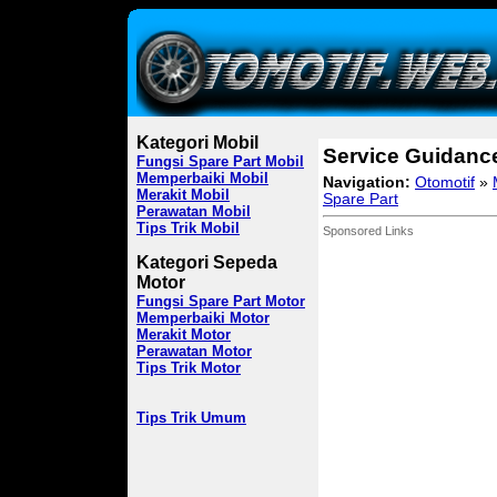
Kategori Mobil
Service Guidanc
Fungsi Spare Part Mobil
Memperbaiki Mobil
Navigation:
Otomotif
»
Merakit Mobil
Spare Part
Perawatan Mobil
Tips Trik Mobil
Sponsored Links
Kategori Sepeda
Motor
Fungsi Spare Part Motor
Memperbaiki Motor
Merakit Motor
Perawatan Motor
Tips Trik Motor
Tips Trik Umum