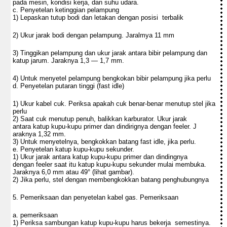
pada mesin, kondisi kerja, dan suhu udara.
c. Penyetelan ketinggian pelampung
1) Lepaskan tutup bodi dan letakan dengan posisi terbalik
2) Ukur jarak bodi dengan pelampung. Jaralmya 11 mm
3) Tinggikan pelampung dan ukur jarak antara bibir pelampung dan
katup jarum. Jaraknya 1,3 — 1,7 mm.
4) Untuk menyetel pelampung bengkokan bibir pelampung jika perlu
d. Penyetelan putaran tinggi (fast idle)
1) Ukur kabel cuk. Periksa apakah cuk benar-benar menutup stel jika
perlu
2) Saat cuk menutup penuh, balikkan karburator. Ukur jarak
antara katup kupu-kupu primer dan dindirignya dengan feeler. J
araknya 1,32 mm.
3) Untuk menyetelnya, bengkokkan batang fast idle, jika perlu.
e. Penyetelan katup kupu-kupu sekunder.
1) Ukur jarak antara katup kupu-kupu primer dan dindingnya
dengan feeler saat itu katup kupu-kupu sekunder mulai membuka.
Jaraknya 6,0 mm atau 49° (lihat gambar).
2) Jika perlu, stel dengan membengkokkan batang penghubungnya
5. Pemeriksaan dan penyetelan kabel gas. Pemeriksaan
a. pemeriksaan
1) Periksa sambungan katup kupu-kupu harus bekerja semestinya.