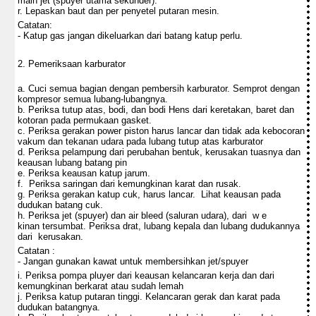
main jet (spuyer utama sekunder).
r. Lepaskan baut dan per penyetel putaran mesin.
Catatan:
- Katup gas jangan dikeluarkan dari batang katup perlu.
2. Pemeriksaan karburator
a. Cuci semua bagian dengan pembersih karburator. Semprot dengan
kompresor semua lubang-lubangnya.
b. Periksa tutup atas, bodi, dan bodi Hens dari keretakan, baret dan
kotoran pada permukaan gasket.
c. Periksa gerakan power piston harus lancar dan tidak ada kebocoran
vakum dan tekanan udara pada lubang tutup atas karburator
d. Periksa pelampung dari perubahan bentuk, kerusakan tuasnya dan
keausan lubang batang pin
e. Periksa keausan katup jarum.
f. Periksa saringan dari kemungkinan karat dan rusak.
g. Periksa gerakan katup cuk, harus lancar. Lihat keausan pada
dudukan batang cuk.
h. Periksa jet (spuyer) dan air bleed (saluran udara), dari w e
kinan tersumbat. Periksa drat, lubang kepala dan lubang dudukannya
dari kerusakan.
Catatan :
- Jangan gunakan kawat untuk membersihkan jet/spuyer
i. Periksa pompa pluyer dari keausan kelancaran kerja dan dari
kemungkinan berkarat atau sudah lemah
j. Periksa katup putaran tinggi. Kelancaran gerak dan karat pada
dudukan batangnya.