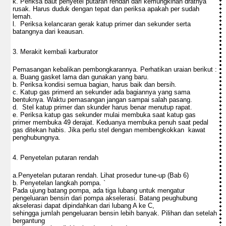
k. Periksa baut penyetel putaran rendah dari kemungkinan dratnya
rusak. Harus duduk dengan tepat dan periksa apakah per sudah
lemah.
l. Periksa kelancaran gerak katup primer dan sekunder serta
batangnya dari keausan.
3. Merakit kembali karburator
Pemasangan kebalikan pembongkarannya. Perhatikan uraian berikut :
a. Buang gasket lama dan gunakan yang baru.
b. Periksa kondisi semua bagian, harus baik dan bersih.
c. Katup gas primerd an sekunder ada bagiannya yang sama
bentuknya. Waktu pemasangan jangan sampai salah pasang.
d. Stel katup primer dan skunder harus benar menutup rapat.
e. Periksa katup gas sekunder mulai membuka saat katup gas
primer membuka 49 derajat. Keduanya membuka penuh saat pedal
gas ditekan habis. Jika perlu stel dengan membengkokkan kawat
penghubungnya.
4. Penyetelan putaran rendah
a.Penyetelan putaran rendah. Lihat prosedur tune-up (Bab 6)
b. Penyetelan langkah pompa. `
Pada ujung batang pompa, ada tiga lubang untuk mengatur
pengeluaran bensin dari pompa akselerasi. Batang peughubung
akselerasi dapat dipindahkan dari lubang A ke C,
sehingga jumlah pengeluaran bensin lebih banyak. Pilihan dan setelah
bergantung