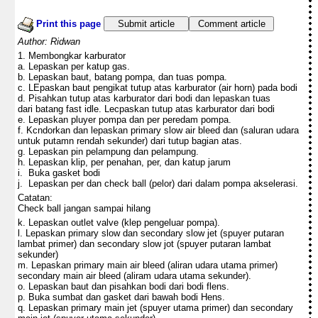
Print this page
Submit article
Comment article
Author: Ridwan
1. Membongkar karburator
a. Lepaskan per katup gas.
b. Lepaskan baut, batang pompa, dan tuas pompa.
c. LEpaskan baut pengikat tutup atas karburator (air horn) pada bodi
d. Pisahkan tutup atas karburator dari bodi dan lepaskan tuas
dari batang fast idle. Lecpaskan tutup atas karburator dari bodi
e. Lepaskan pluyer pompa dan per peredam pompa.
f. Kcndorkan dan lepaskan primary slow air bleed dan (saluran udara
untuk putamn rendah sekunder) dari tutup bagian atas.
g. Lepaskan pin pelampung dan pelampung.
h. Lepaskan klip, per penahan, per, dan katup jarum
i. Buka gasket bodi
j. Lepaskan per dan check ball (pelor) dari dalam pompa akselerasi.
Catatan:
Check ball jangan sampai hilang
k. Lepaskan outlet valve (klep pengeluar pompa).
l. Lepaskan primary slow dan secondary slow jet (spuyer putaran
lambat primer) dan secondary slow jot (spuyer putaran lambat
sekunder)
m. Lepaskan primary main air bleed (aliran udara utama primer)
secondary main air bleed (aliram udara utama sekunder).
o. Lepaskan baut dan pisahkan bodi dari bodi flens.
p. Buka sumbat dan gasket dari bawah bodi Hens.
q. Lepaskan primary main jet (spuyer utama primer) dan secondary