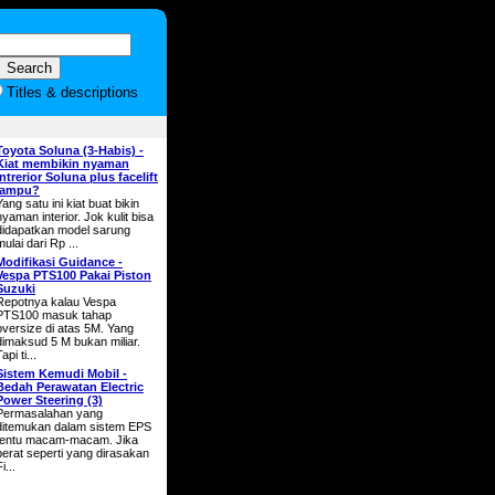
Titles & descriptions
Toyota Soluna (3-Habis) -
Kiat membikin nyaman
intrerior Soluna plus facelift
lampu?
Yang satu ini kiat buat bikin
nyaman interior. Jok kulit bisa
didapatkan model sarung
mulai dari Rp ...
Modifikasi Guidance -
Vespa PTS100 Pakai Piston
Suzuki
Repotnya kalau Vespa
PTS100 masuk tahap
oversize di atas 5M. Yang
dimaksud 5 M bukan miliar.
api ti...
Sistem Kemudi Mobil -
Bedah Perawatan Electric
Power Steering (3)
Permasalahan yang
ditemukan dalam sistem EPS
tentu macam-macam. Jika
berat seperti yang dirasakan
i...