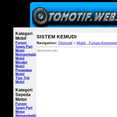
Kategori
SISTEM KEMUDI
Mobil
Fungsi
Navigation:
Otomotif
»
Mobil - Fungsi Kompone
Spare Part
Mobil
Sponsored Links
Memperbaiki
Mobil
Merakit
Mobil
Perawatan
Mobil
Tips Trik
Mobil
Kategori
Sepeda
Motor
Fungsi
Spare Part
Motor
Memperbaiki