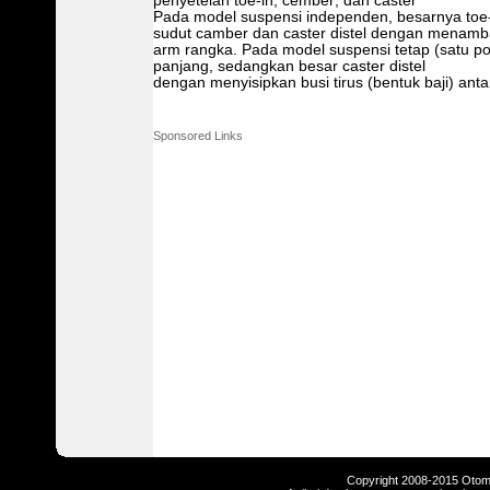
penyetelan toe-in, cember; dan caster
Pada model suspensi independen, besarnya toe-in
sudut camber dan caster distel dengan menamb
arm rangka. Pada model suspensi tetap (satu po
panjang, sedangkan besar caster distel
dengan menyisipkan busi tirus (bentuk baji) an
Sponsored Links
Copyright 2008-2015 Otomot