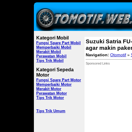
Kategori Mobil
Suzuki Satria FU
Fungsi Spare Part Mobil
agar makin pake
Memperbaiki Mobil
Merakit Mobil
Navigation:
Otomotif
»
Perawatan Mobil
Tips Trik Mobil
Sponsored Links
Kategori Sepeda
Motor
Fungsi Spare Part Motor
Memperbaiki Motor
Merakit Motor
Perawatan Motor
Tips Trik Motor
Tips Trik Umum