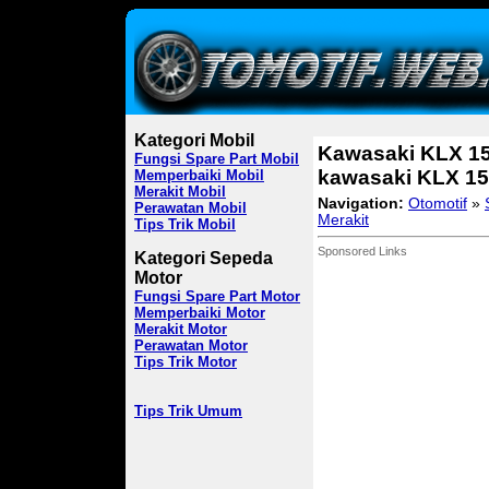
Kategori Mobil
Kawasaki KLX 150 
Fungsi Spare Part Mobil
kawasaki KLX 150
Memperbaiki Mobil
Merakit Mobil
Navigation:
Otomotif
»
Perawatan Mobil
Merakit
Tips Trik Mobil
Sponsored Links
Kategori Sepeda
Motor
Fungsi Spare Part Motor
Memperbaiki Motor
Merakit Motor
Perawatan Motor
Tips Trik Motor
Tips Trik Umum