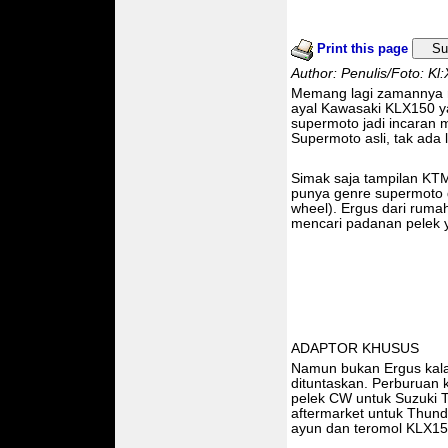
Print this page
Su
Author: Penulis/Foto: Kl:
Memang lagi zamannya ma
ayal Kawasaki KLX150 
supermoto jadi incaran 
Supermoto asli, tak ada l
Simak saja tampilan KTM
punya genre supermoto d
wheel). Ergus dari ruma
mencari padanan pelek 
ADAPTOR KHUSUS
Namun bukan Ergus kalau
dituntaskan. Perburuan k
pelek CW untuk Suzuki T
aftermarket untuk Thund
ayun dan teromol KLX150,"