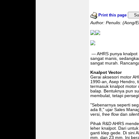
Print this page
Su
Author: Penulis: (Aong/
— AHRS punya knalpot b
sangat manis, sedangk
sangat murah. Rancang
Knalpot Vector
Gerai aksesori motor AH
1990-an, Asep Hendro, ti
termasuk knalpot motor 
balap. Bentuknya pun sud
membulat, tetapi persegi
"Sebenarnya seperti segi
ada 8," ujar Sales Mana
versi,
free flow
dan
silen
Pihak R&D AHRS mendes
leher knalpot. Dari unt
ganti klep gede. Di sin
mm, dan 23 mm. Ini ber