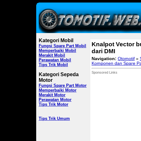
Kategori Mobil
Knalpot Vector b
Fungsi Spare Part Mobil
dari DMI
Memperbaiki Mobil
Merakit Mobil
Navigation:
Otomotif
»
Perawatan Mobil
Komponen dan Spare Pa
Tips Trik Mobil
Sponsored Links
Kategori Sepeda
Motor
Fungsi Spare Part Motor
Memperbaiki Motor
Merakit Motor
Perawatan Motor
Tips Trik Motor
Tips Trik Umum