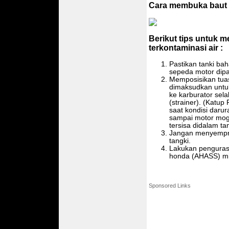
Cara membuka baut 
Berikut tips untuk 
terkontaminasi air :
Pastikan tanki ba
sepeda motor dipa
Memposisikan tuas 
dimaksudkan untu
ke karburator selal
(strainer). (Katu
saat kondisi darur
sampai motor mog
tersisa didalam tan
Jangan menyemprot
tangki.
Lakukan pengurasa
honda (AHASS) min
Sponsored Links