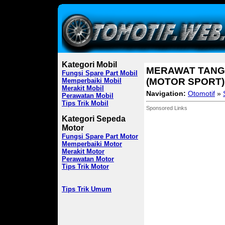
Kategori Mobil
MERAWAT TANG
Fungsi Spare Part Mobil
(MOTOR SPORT)
Memperbaiki Mobil
Merakit Mobil
Navigation:
Otomotif
»
Perawatan Mobil
Tips Trik Mobil
Sponsored Links
Kategori Sepeda
Motor
Fungsi Spare Part Motor
Memperbaiki Motor
Merakit Motor
Perawatan Motor
Tips Trik Motor
Tips Trik Umum