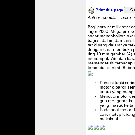
Print this page
Su
Author: penulis: - adira
Bagi para pemilik seped
Tiger 2000, Mega pro, G
sadar mengabaikan akan
bagian dalam dari tanki 
tanki yang dalamnya terk
dengan cara membuka pe
ring 10 mm gambar (A) ak
menumpuk. Air atau karat
memengaruhi terhadap unj
tersendat-sendat. Beber
Kondisi tanki seri
motor diparkir se
udara yang mengha
Mencuci motor den
gun mengarah ke l
yang masuk ke tan
Pada saat motor d
cover tutup luban
maksimal.