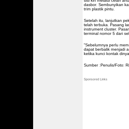
sisi kiri melalui celah a
dasbor. Sembunyikan kab
trim plastik pintu.
Setelah itu, lanjutkan p
telah terbuka. Pasang l
instrument cluster. Pas
terminal nomor 5 dari seb
"Sebelumnya perlu memas
dapat berbalik menjadi a
ketika kunci kontak dinya
Sumber :Penulis/Foto: Ri
Sponsored Links