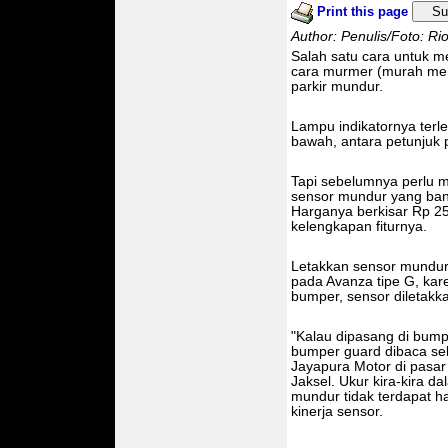
Print this page
Su
Author: Penulis/Foto: Rio
Salah satu cara untuk 
cara murmer (murah mer
parkir mundur.
Lampu indikatornya terl
bawah, antara petunjuk 
Tapi sebelumnya perlu m
sensor mundur yang bany
Harganya berkisar Rp 25
kelengkapan fiturnya.
Letakkan sensor mundur 
pada Avanza tipe G, ka
bumper, sensor diletak
"Kalau dipasang di bump
bumper guard dibaca seb
Jayapura Motor di pasar
Jaksel. Ukur kira-kira d
mundur tidak terdapat 
kinerja sensor.