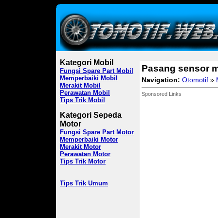
Kategori Mobil
Pasang sensor 
Fungsi Spare Part Mobil
Memperbaiki Mobil
Navigation:
Otomotif
»
Merakit Mobil
Perawatan Mobil
Sponsored Links
Tips Trik Mobil
Kategori Sepeda
Motor
Fungsi Spare Part Motor
Memperbaiki Motor
Merakit Motor
Perawatan Motor
Tips Trik Motor
Tips Trik Umum