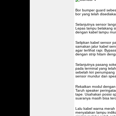
Bor bumper guard sebe
bor yang telah disediak
Selanjutnya sensor langs
Lepas lampu belakang sis
dengan kabel lampu mun
Selipkan kabel sensor p
samakan jalur kabel sen
agar terlihat rapi. Byp
dengan strip hitam deng
Selanjutnya pasang soke
pada terminal yang telah
sebelah kiri penumpang
sensor mundur dan speak
Rekatkan modul dengan c
Taruh speaker peringat
tape. Usahakan posisi sp
suaranya masih bisa ter
Lalu kabel warna merah
menyalakan lampu indika