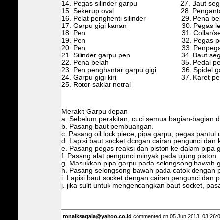
14. Pegas silinder garpu 27. Baut segi
15. Sekerup oval 28. Pengantar ga
16. Pelat penghenti silinder 29. Pena be
17. Garpu gigi kanan 30. Pegas lenga
18. Pen 31. Collar/selu
19. Pen 32. Pegas pengemb
20. Pen 33. Penpegaspe11g
21. Silinder garpu pen 34. Baut segi
22. Pena belah 35. Pedal perub
23. Pen penghantar garpu gigi 36. Spidel ga
24. Garpu gigi kiri 37. Karet ped
25. Rotor saklar netral
Merakit Garpu depan
a. Sebelum perakitan, cuci semua bagian-bagian d
b. Pasang baut pembuangan.
c. Pasang oil lock piece, pipa garpu, pegas pantul 
d. Lapisi baut socket dcngan cairan pengunci dan
e. Pasang pegas reaksi dan piston ke dalam pipa 
f. Pasang alat pengunci minyak pada ujung piston.
g. Masukkan pipa garpu pada selongsong bawah g
h. Pasang selongsong bawah pada catok dengan pe
i. Lapisi baut socket dengan cairan pengunci dan 
j. jika sulit untuk mengencangkan baut socket, pa
ronaiksagala@yahoo.co.id
commented on 05 Jun 2013, 03:26: