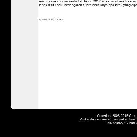
motor saya shogun axelo 125 tahun 2012,ada suara berisik seperti
lepas disitu baru kedengaran suara berisiknya.apa kira2 yang di
Sponsored Links
Copyright 2008-2015 Otomot
Artikel dan komentar merupakan kontri
Klik tombol "Submit