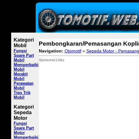
Kategori
Pembongkaran/Pemasangan Kopli
Mobil
Fungsi
Navigation:
Otomotif
»
Sepeda Motor - Pemasang
Spare Part
Mobil
Sponsored Links
Memperbaiki
Mobil
Merakit
Mobil
Perawatan
Mobil
Tips Trik
Mobil
Kategori
Sepeda
Motor
Fungsi
Spare Part
Motor
Memperbaiki