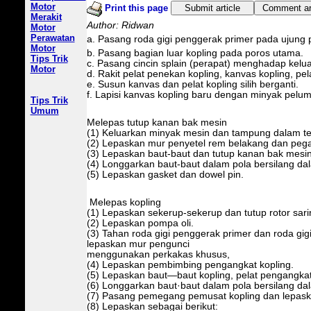
Motor
Print this page
Submit article
Comment art
Merakit
Author: Ridwan
Motor
Perawatan
a. Pasang roda gigi penggerak primer pada ujung 
Motor
b. Pasang bagian luar kopling pada poros utama.
Tips Trik
c. Pasang cincin splain (perapat) menghadap kelua
Motor
d. Rakit pelat penekan kopling, kanvas kopling, pel
e. Susun kanvas dan pelat kopling silih berganti.
f. Lapisi kanvas kopling baru dengan minyak pelu
Tips Trik
Umum
Melepas tutup kanan bak mesin
(1) Keluarkan minyak mesin dan tampung dalam te
(2) Lepaskan mur penyetel rem belakang dan peg
(3) Lepaskan baut-baut dan tutup kanan bak mesin
(4) Longgarkan baut-baut dalam pola bersilang da
(5) Lepaskan gasket dan dowel pin.
Melepas kopling
(1) Lepaskan sekerup-sekerup dan tutup rotor sarin
(2) Lepaskan pompa oli.
(3) Tahan roda gigi penggerak primer dan roda gi
lepaskan mur pengunci
menggunakan perkakas khusus,
(4) Lepaskan pembimbing pengangkat kopling.
(5) Lepaskan baut—baut kopling, pelat pengangkat
(6) Longgarkan baut·baut dalam pola bersilang da
(7) Pasang pemegang pemusat kopling dan lepask
(8) Lepaskan sebagai berikut: