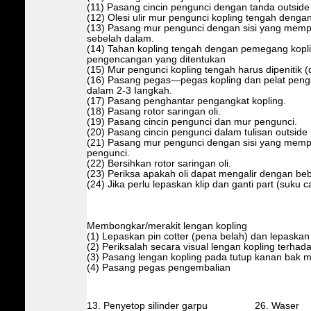
(11) Pasang cincin pengunci dengan tanda outsid
(12) Olesi ulir mur pengunci kopling tengah dengan 
(13) Pasang mur pengunci dengan sisi yang memp
sebelah dalam.
(14) Tahan kopling tengah dengan pemegang kopli
pengencangan yang ditentukan
(15) Mur pengunci kopling tengah harus dipenitik 
(16) Pasang pegas—pegas kopling dan pelat peng
dalam 2-3 Iangkah.
(17) Pasang penghantar pengangkat kopling.
(18) Pasang rotor saringan oli.
(19) Pasang cincin pengunci dan mur pengunci.
(20) Pasang cincin pengunci dalam tulisan outsid
(21) Pasang mur pengunci dengan sisi yang mempu
pengunci.
(22) Bersihkan rotor saringan oli.
(23) Periksa apakah oli dapat mengalir dengan be
(24) Jika perlu lepaskan klip dan ganti part (suku 
Membongkar/merakit lengan kopling
(1) Lepaskan pin cotter (pena belah) dan lepaska
(2) Periksalah secara visual lengan kopling terha
(3) Pasang lengan kopling pada tutup kanan bak me
(4) Pasang pegas pengembalian
13. Penyetop silinder garpu 26. Waser