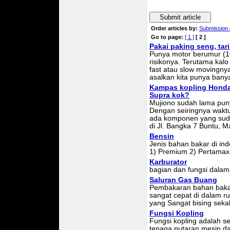
Submit article
Order articles by:
Submission 
Go to page:
[ 1 ]
[ 2 ]
Pakai paking seng, tar
Punya motor berumur (10 
risikonya. Terutama kal
fast atau slow movingnya
asalkan kita punya bany
Kampas kopling Honda
Supra kok?
Mujiono sudah lama pun
Dengan seiringnya waktu,
ada komponen yang sud
di Jl. Bangka 7 Buntu, 
Bensin
Jenis bahan bakar di indo
1) Premium 2) Pertamax 
Karburator
bagian dan fungsi dalam
Saluran Gas Buang
Pembakaran bahan bakar
sangat cepat di dalam 
yang Sangat bising sekal
Fungsi Kopling
Fungsi kopling adalah 
tenaga putaran mesin da