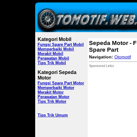
Kategori Mobil
Sepeda Motor - 
Fungsi Spare Part Mobil
Spare Part
Memperbaiki Mobil
Merakit Mobil
Navigation:
Otomotif
Perawatan Mobil
Tips Trik Mobil
Sponsored Links
Kategori Sepeda
Motor
Fungsi Spare Part Motor
Memperbaiki Motor
Merakit Motor
Perawatan Motor
Tips Trik Motor
Tips Trik Umum