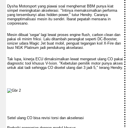
Dysha Motorsport yang piawai soal menghemat BBM punya kiat
simpel meningkatan akselerasi. "Intinya memaksimalkan performa
yang tersembunyi alias hidden power," tutur Hendry. Caranya
mengoptimalisasi mesin itu sendiri. Ibarat pepatah mensana in
corporesano.
Mesin dibuat 'segar' lagi lewat proses engine flush, carbon clean dan
pakai oli minim friksi. Lalu ditambah perangkat seperti DC-Booster,
ionizer udara Magic Jet buat mobil, penguat tegangan koil X-Fire dan
busi NGK Platinum jadi pendukung akselarasi.
Tak lupa, kinerja ECU dimaksimalkan lewat mengeset ulang CO pakai
diagnostic tool khusus V-Ixion. "Kebetulan pemilik motor punya akses
untuk alat tadi sehingga CO disetel ulang dari 3 jadi 5," terang Hendry.
Setel ulang CO bisa revisi torsi dan akselerasi
Perbaiki pengapian dengan modul khusus