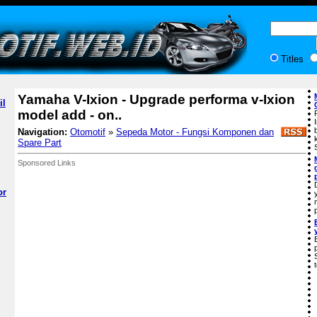
Titles
Yamaha V-Ixion - Upgrade performa v-Ixion
il
model add - on..
Navigation:
Otomotif
»
Sepeda Motor - Fungsi Komponen dan
Spare Part
Sponsored Links
or