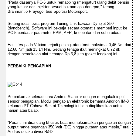
"Pada dasarnya PC-5 untuk remapping (mengatur) ulang debit bensin
yang keluar dari injektor sesuai bukaan gas dan rpm," terang
Brahmantio Prayogo, bos Sportisi Motorsport.
Setting ideal lewat program Tuning Link bawaan Dynojet 250i
(dynobench). Software ini bekerja secara otomatis memberi input ke
PC-5 berdasar parameter RPM, AFR, kecepatan dan suhu udara.
Hasil tes pada V-Ixion terjadi peningkatan torsi maksimal 0,46 Nm dari
12,68 Nm jadi 13,14 Nm. Sedang tenaga ikut meningkat 0,72 dk
dengan pemakaian alat seharga Rp 3,8 juta (paket lengkap) ini.
PERBAIKI PENGAPIAN
Perbaikan akselerasi cara Andres Sianpiar dengan mengakali input
sensor pengapian. Modul pengapian elektronik bernama Andrion IM-8
keluaran PT Cahaya Berkat Teknologi ini bisa diaplikasikan untuk
harian atau balap.
"Peranti ini dirancang khusus buat memaksimalkan pengapian dengan
output range tegangan 350 Volt (DC) hingga putaran atas mesin," urai
Andres selaku divisi R&D.