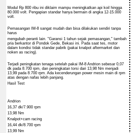
Modul Rp 800 ribu ini diklaim mampu meningkatkan api koil hingga
80.000 volt. Pengapian standar hanya bermain di angka 12-15.000
volt.
Pemasangan IM-8 sangat mudah dan bisa dilakukan sendiri tanpa
harus
mengubah peranti lain. "Garansi 1 tahun sejak pemasangan," tambah
pria berkantor di Pondok Gede, Bekasi ini. Pada saat tes, motor
dalam kondisi tidak standar pabrik (pakai knalpot aftermarket dan
noken as racing).
Terjadi peningkatan tenaga setelah pakai IM-8 Andrion sebesar 0,07
dk pada 8.700 rpm, dan peningkatan torsi dari 13,98 Nm menjadi
13,99 pada 8.700 rpm. Ada kecenderungan power mesin main di rpm
atas dengan nafas lebih panjang.
Hasil Test
Andrion
16,37 dk/7.900 rpm
13,98 Nm
Knalpot+cam racing
16,44 dk/8.700 rpm
13,99 Nm