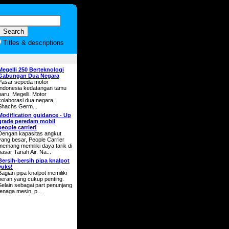
Titles & descriptions
Megelli 250 Berteknologi
Gabungan Dua Negara
Pasar sepeda motor
Indonesia kedatangan tamu
baru, Megelli. Motor
kolaborasi dua negara,
Shachs Germ...
Modification guidance - Up
grade peredam mobil
people carrier!
Dengan kapasitas angkut
yang besar, People Carrier
memang memiliki daya tarik di
pasar Tanah Air. Na...
Bersih-bersih pipa knalpot
yuks!
Bagian pipa knalpot memiliki
peran yang cukup penting.
Selain sebagai part penunjang
tenaga mesin, p...