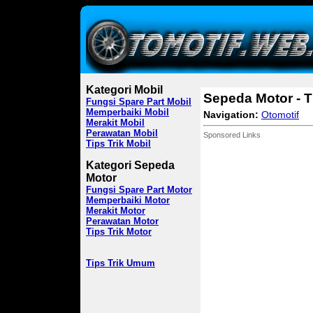
Kategori Mobil
Sepeda Motor - T
Fungsi Spare Part Mobil
Memperbaiki Mobil
Navigation:
Otomotif
Merakit Mobil
Perawatan Mobil
Sponsored Links
Tips Trik Mobil
Kategori Sepeda
Motor
Fungsi Spare Part Motor
Memperbaiki Motor
Merakit Motor
Perawatan Motor
Tips Trik Motor
Tips Trik Umum