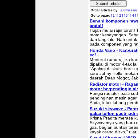
Submit article
Order articles by:
Submission 
Go to page:
[ 1 ]
[ 2 ]
[ 3 ]
[ 4 ]
[
Benahi komponen rawan
anda!!
Hujan mulai rajin turun!
motor kesayangan. Sebab,
dari langit itu. Nah untu
pada komponen yang raw
Honda Vario - Karburat
cc!
Menurut rumors, jika ka
dipakai di motor 4-tak lai
"Apalagi di skutik bore-up
seru Johny Holle, mekani
daerah Daan Mogot, Jak
Radiator motor - Raga
motor berpendingin air
Fungsi radiator pasti s
pendinginan mesin agar 
Anda, letak lubang pem
Suzuki skywave - Pant
pakai teflon pasti jadi
Krisna Pradita merasa 
Skywavenya yang baru dib
gas, bagian buritan teras
kayak orang disko," ujar