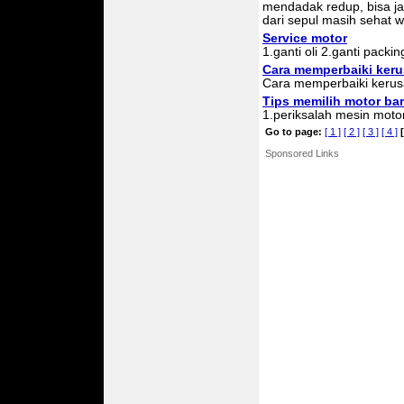
mendadak redup, bisa ja
dari sepul masih sehat wa
Service motor
1.ganti oli 2.ganti packin
Cara memperbaiki keru
Cara memperbaiki kerus
Tips memilih motor ba
1.periksalah mesin moto
Go to page:
[ 1 ]
[ 2 ]
[ 3 ]
[ 4 ]
[
Sponsored Links