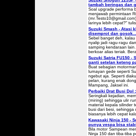
Suzuki Shogun 125SP 
tambah beringas dan g
Soal upgrade performa be
menjawab permintaan Riz
(mr.Testo10@gmail.com).
larinya lebih cepat?" tuli
Suzuki Smash - Atasi 
disemprot dan gosok..
Sebel banget deh, kalau
nyalip jadi ragu-ragu da
samping kendaraan lain.
berkoar alias teriak. Ber
Suzuki Satria FU150 - S
ganti setelan keteng p
Buat sebagian motorman
lumayan gede seperti S
ngebut aja. Seperti dia
pelan, kurang enak dong
Mampang, Jaksel ini.
Perbaiki Drat Busi Dol 
Seringkali kejadian, me
(miring) sehingga ulir r
material kepala silinder
busi dari besi, sehingga 
biasanya lebih cepat kalah
Kawasaki Ninja 150 - S
punya vespa bisa stabi
Bila motor Sampean men
Ninja 150 dan tiba-tiba 