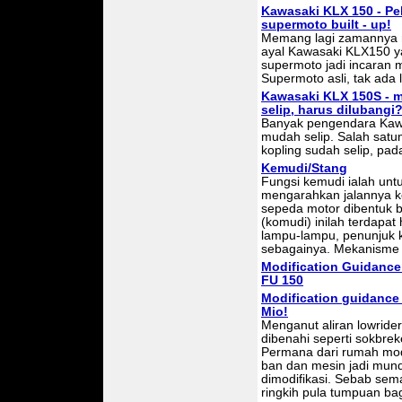
Kawasaki KLX 150 - Pel
supermoto built - up!
Memang lagi zamannya ma
ayal Kawasaki KLX150 
supermoto jadi incaran 
Supermoto asli, tak ada l
Kawasaki KLX 150S - 
selip, harus dilubangi
Banyak pengendara Kaw
mudah selip. Salah satu
kopling sudah selip, pa
Kemudi/Stang
Fungsi kemudi ialah un
mengarahkan jalannya 
sepeda motor dibentuk 
(komudi) inilah terdapat
lampu-lampu, penunjuk 
sebagainya. Mekanisme s
Modification Guidance
FU 150
Modification guidance 
Mio!
Menganut aliran lowride
dibenahi seperti sokbrek
Permana dari rumah modi
ban dan mesin jadi mund
dimodifikasi. Sebab sem
ringkih pula tumpuan bag