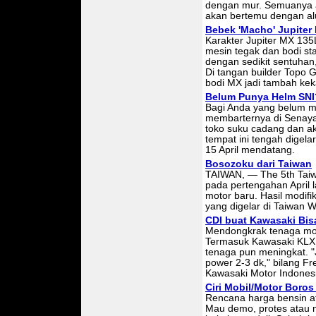
dengan mur. Semuanya ak
akan bertemu dengan alu
Bebek 'Macho' Jupiter
Karakter Jupiter MX 135
mesin tegak dan bodi st
dengan sedikit sentuhan,
Di tangan builder Topo 
bodi MX jadi tambah kek
Belum Punya Helm SNI?
Bagi Anda yang belum me
membarternya di Senaya
toko suku cadang dan ak
tempat ini tengah digela
15 April mendatang.
Bosozoku dari Taiwan
TAIWAN, — The 5th Taiw
pada pertengahan April
motor baru. Hasil modif
yang digelar di Taiwan W
CDI buat Kawasaki Bi
Mendongkrak tenaga mot
Termasuk Kawasaki KLX
tenaga pun meningkat. "
power 2-3 dk," bilang F
Kawasaki Motor Indonesi
Ciri Mobil/Motor Boros
Rencana harga bensin at
Mau demo, protes atau 