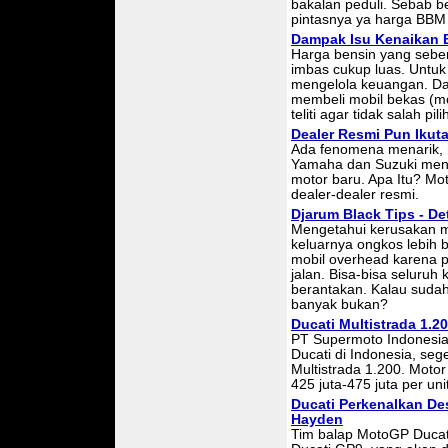
bakalan peduli. Sebab b
pintasnya ya harga BBM
Dampak Isu Kenaikan B
Harga bensin yang seben
imbas cukup luas. Untuk i
mengelola keuangan. D
membeli mobil bekas (m
teliti agar tidak salah pili
Dealer Resmi Pun Ikut
Ada fenomena menarik, n
Yamaha dan Suzuki menu
motor baru. Apa Itu? Mot
dealer-dealer resmi.
Djarum Black Tips - De
Mengetahui kerusakan m
keluarnya ongkos lebih
mobil overhead karena p
jalan. Bisa-bisa seluru
berantakan. Kalau sudah 
banyak bukan?
Ducati Multistrada 1.
PT Supermoto Indonesia
Ducati di Indonesia, se
Multistrada 1.200. Motor
425 juta-475 juta per uni
Ducati Perkenalkan De
Hayden
Tim balap MotoGP Ducat