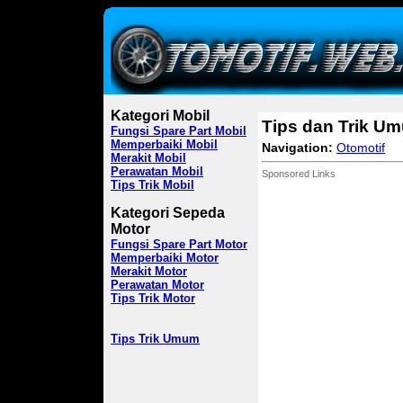
Kategori Mobil
Tips dan Trik U
Fungsi Spare Part Mobil
Memperbaiki Mobil
Navigation:
Otomotif
Merakit Mobil
Perawatan Mobil
Sponsored Links
Tips Trik Mobil
Kategori Sepeda
Motor
Fungsi Spare Part Motor
Memperbaiki Motor
Merakit Motor
Perawatan Motor
Tips Trik Motor
Tips Trik Umum