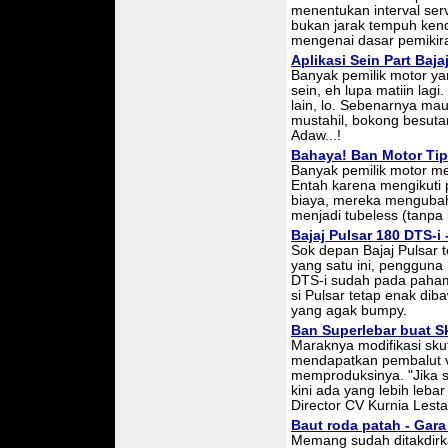
menentukan interval ser
bukan jarak tempuh ke
mengenai dasar pemikir
Aplikasi Sein Part Baja
Banyak pemilik motor ya
sein, eh lupa matiin lagi
lain, lo. Sebenarnya ma
mustahil, bokong besuta
Adaw...!
Bahaya! Ban Motor Tip
Banyak pemilik motor me
Entah karena mengikuti 
biaya, mereka mengubah 
menjadi tubeless (tanpa
Bajaj Pulsar 180 DTS-i
Sok depan Bajaj Pulsar 
yang satu ini, pengguna
DTS-i sudah pada paham
si Pulsar tetap enak di
yang agak bumpy.
Ban Superlebar buat S
Maraknya modifikasi skut
mendapatkan pembalut v
memproduksinya. "Jika s
kini ada yang lebih lebar
Director CV Kurnia Lesta
Baut roda patah - Gar
Memang sudah ditakdirk