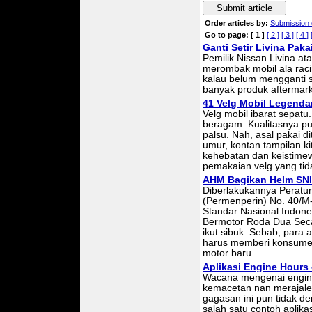
Submit article
Order articles by:
Submission 
Go to page:
[ 1 ]
[ 2 ]
[ 3 ]
[ 4 ]
Ganti Setir Livina Pak
Pemilik Nissan Livina a
merombak mobil ala raci
kalau belum mengganti s
banyak produk aftermark
41 Velg Mobil Legenda
Velg mobil ibarat sepat
beragam. Kualitasnya pun
palsu. Nah, asal pakai 
umur, kontan tampilan kit
kehebatan dan keistimew
pemakaian velg yang tida
AHM Bagikan Helm SNI
Diberlakukannya Peratur
(Permenperin) No. 40/M
Standar Nasional Indon
Bermotor Roda Dua Sec
ikut sibuk. Sebab, par
harus memberi konsumen
motor baru.
Aplikasi Engine Hours
Wacana mengenai engine
kemacetan nan merajal
gagasan ini pun tidak d
salah satu contoh aplik