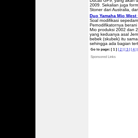
Ducati GP9, yang akan d
2009. Sekalian juga form
Stoner dari Australia, d
Duo Yamaha Mio West
Soal modifikasi sepedam
Pemodifikatornya beran
Mio produksi 2002 dan 2
yang keduanya asal Jemb
bebek (skubek) itu sam
sehingga ada bagian ter
Go to page:
[ 1 ]
[ 2 ]
[ 3 ]
[ 4 ]
Sponsored Links