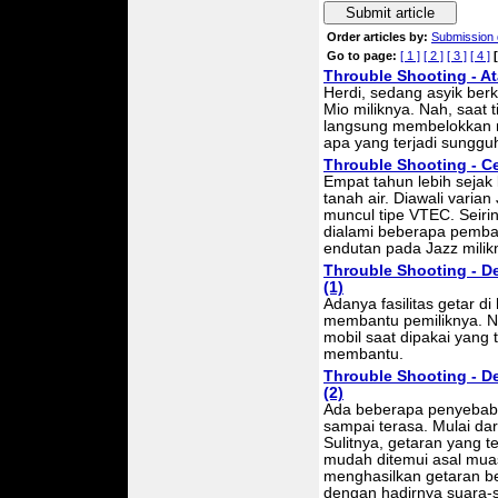
Submit article
Order articles by:
Submission 
Go to page:
[ 1 ]
[ 2 ]
[ 3 ]
[ 4 ]
[
Throuble Shooting - A
Herdi, sedang asyik b
Mio miliknya. Nah, saat 
langsung membelokkan m
apa yang terjadi sunggu
Throuble Shooting - C
Empat tahun lebih sejak
tanah air. Diawali varia
muncul tipe VTEC. Seirin
dialami beberapa pemba
endutan pada Jazz milik
Throuble Shooting - Det
(1)
Adanya fasilitas getar
membantu pemiliknya. Na
mobil saat dipakai yang 
membantu.
Throuble Shooting - Det
(2)
Ada beberapa penyebab 
sampai terasa. Mulai da
Sulitnya, getaran yang t
mudah ditemui asal muas
menghasilkan getaran be
dengan hadirnya suara-