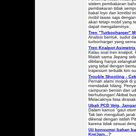
sistem pembakaran bahan
pembakaran tidak sempu
bakal loyo dan kondisi in
mobil lawas saja denga
akan tetapi mobil yang t
dapat mengalaminya.
Tren "Turbocharger" M
Analisis bentuk, sudut 
turbocharger yang semaki
Tren Knalpot Asimetris
Kalau soal tren knalpot, 
Malah sama Jepang sebag
dibilang hanya selangkah
yang tebal dengan bent
trapesium terbalik kini 
Trouble Shooting - Cek
Pernah alami mogok di j
mendadak hilang. Penye
campuran bensin dan udar
berhubungan! Akibat bus
Melacaknya bisa dirasaka
Ubah PCD Velg, Jangan
Dalam kamus "gaul otomo
Tak lain mengubah jarak
dikenal dengan istilah Pi
karena tidak sesuai den
Uji konsumsi bahan baka
Km/Jam...?