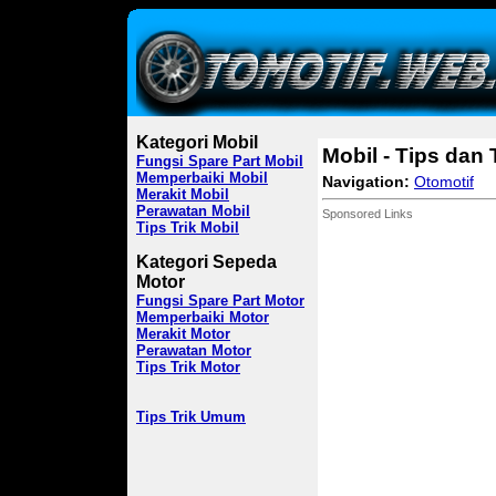
Kategori Mobil
Mobil - Tips dan 
Fungsi Spare Part Mobil
Memperbaiki Mobil
Navigation:
Otomotif
Merakit Mobil
Perawatan Mobil
Sponsored Links
Tips Trik Mobil
Kategori Sepeda
Motor
Fungsi Spare Part Motor
Memperbaiki Motor
Merakit Motor
Perawatan Motor
Tips Trik Motor
Tips Trik Umum