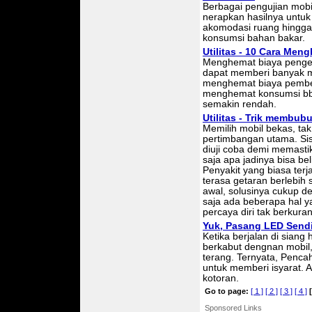
Berbagai pengujian mobil
nerapkan hasilnya untuk di
akomodasi ruang hingga 
kon­­­sumsi bahan bakar.
Utilitas - 10 Cara Me
Menghemat biaya pengelu
dapat memberi banyak m
menghemat biaya pembe
menghemat konsumsi bbm
semakin rendah.
Utilitas - Trik membub
Memilih mobil bekas, ta
pertimbangan utama. Si
diuji coba demi memasti
saja apa jadinya bisa b
Penyakit yang biasa terj
terasa getaran berlebih 
awal, solusinya cukup 
saja ada beberapa hal ya
percaya diri tak berkur
Yuk, Pasang LED Sendi
Ketika berjalan di siang 
berkabut dengnan mobil
terang. Ternyata, Penc
untuk memberi isyarat. 
kotoran.
Go to page:
[ 1 ]
[ 2 ]
[ 3 ]
[ 4 ]
[
Sponsored Links