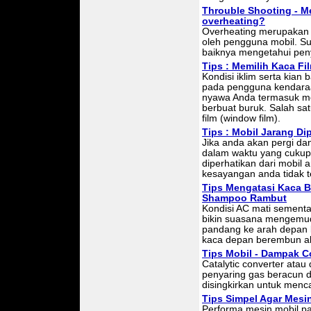
Throuble Shooting - M
overheating?
Overheating merupakan s
oleh pengguna mobil. S
baiknya mengetahui pe
Tips : Memilih Kaca Fi
Kondisi iklim serta kian
pada pengguna kendaraan
nyawa Anda termasuk mo
berbuat buruk. Salah s
film (window film).
Tips : Mobil Jarang Di
Jika anda akan pergi da
dalam waktu yang cukup
diperhatikan dari mobil 
kesayangan anda tidak te
Tips Mengatasi Kaca 
Shampoo Rambut
Kondisi AC mati sementa
bikin suasana mengemudi
pandang ke arah depan 
kaca depan berembun ak
Tips Mobil - Dampak Co
Catalytic converter atau 
penyaring gas beracun d
disingkirkan untuk menca
Tips Simpel Agar Mesin 
Performa mesin mobil pa