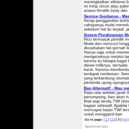
meningkatkan efisiensi b
ini mirip cincin atau pa
antara throttle body dan 
Service Guidance - Me
Kerap penggantian bohla
cahayanya mulai meredu
sebelum hal itu terjadi,
Sistem Pendinginan Mob
Rico termasuk pemilik m
Mulai dari mencuci hingg
diusahakan tak pernah te
Hanya saja untuk memerik
mengeceknya melalui tan
karena itu betapa kaget 
diesel miliknya, ternyata
karat. Karena membentuk
terdapat rembesan. Sema
yang terkandung otomat
pertanda ujung-ujungnya
Ban Alternatif - Mau 
Rata-rata setelah jarak 4
penumpang, ban akan ha
lihat saja tanda TWI (tr
bagian sidewall. Apabil
mencapai batas TWI ter
untuk mengganti ban.
Go to page:
[ 1 ]
[ 2 ]
[ 3 ]
[ 4 ]
Sponsored Links