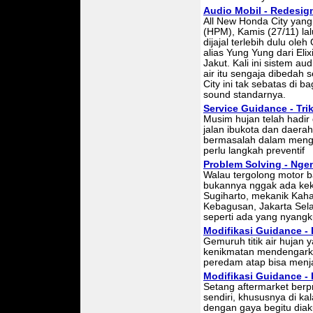
Audio Mobil - Redesign
All New Honda City yang
(HPM), Kamis (27/11) la
dijajal terlebih dulu o
alias Yung Yung dari Eli
Jakut. Kali ini sistem au
air itu sengaja dibedah 
City ini tak sebatas di 
sound standarnya.
Service Guidance - Tri
Musim hujan telah hadir
jalan ibukota dan daerah
bermasalah dalam mengh
perlu langkah preventif
Problem Solving - Nge
Walau tergolong motor b
bukannya nggak ada kek
Sugiharto, mekanik Kaha
Kebagusan, Jakarta Selat
seperti ada yang nyangk
Modifikasi Guidance - 
Gemuruh titik air hujan
kenikmatan mendengark
peredam atap bisa menja
Modifikasi Guidance -
Setang aftermarket berp
sendiri, khususnya di ka
dengan gaya begitu diak