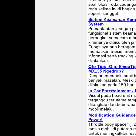
soal lokasi roda cadan
roda kelima ini di bagi
seperti sanggul.
Sistem Keamanan Kenda
System
Pemanfaatan jaringan po
fungsional sistem keam
perangkat semacam modu
kinerjanya dipicu oleh j
Fungsinya pun beragam,
mematikan mesin, memb
informasi serta trackin
dijalankan.
Oto Tips -Gigi EmpaTip
MX135 Ngedrop?
Dengan membeli mobil ba
banyak masalah. Meski d
dilakukan pada 150 hari
In Car Entertainment 
Visual pada head unit m
terganggu terutama tamp
ditangkap dari beberap
mobil melaju.
Modification Guidance
Power!
Throttle body spacer (T
mesin mobil di putaran 
untuk meningkatkan respo