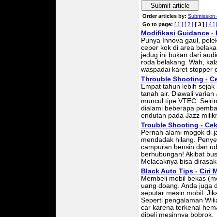
Submit article
Order articles by:
Submission 
Go to page:
[ 1 ]
[ 2 ]
[ 3 ]
[ 4 ]
Modifikasi Guidance -
Punya Innova gaul, pelek
ceper kok di area belak
jedug ini bukan dari aud
roda belakang. Wah, kal
waspadai karet stopper d
Throuble Shooting - C
Empat tahun lebih sejak
tanah air. Diawali varia
muncul tipe VTEC. Seirin
dialami beberapa pemba
endutan pada Jazz milik
Trouble Shooting - Cek
Pernah alami mogok di j
mendadak hilang. Penye
campuran bensin dan udar
berhubungan! Akibat bus
Melacaknya bisa dirasaka
Black Auto Tips - Ciri
Membeli mobil bekas (m
uang doang. Anda juga d
seputar mesin mobil. Jika
Seperti pengalaman Wilia
car karena terkenal hem
dibeli mesinnya bobrok.