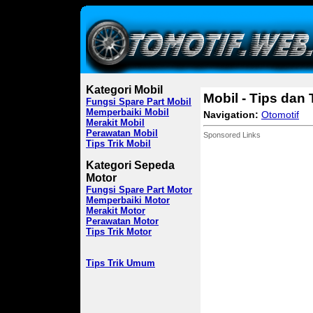
Kategori Mobil
Mobil - Tips dan 
Fungsi Spare Part Mobil
Memperbaiki Mobil
Navigation:
Otomotif
Merakit Mobil
Perawatan Mobil
Sponsored Links
Tips Trik Mobil
Kategori Sepeda
Motor
Fungsi Spare Part Motor
Memperbaiki Motor
Merakit Motor
Perawatan Motor
Tips Trik Motor
Tips Trik Umum