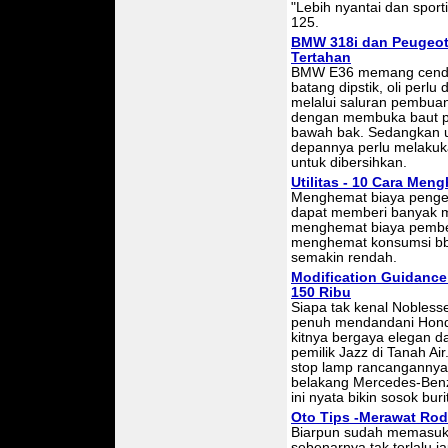
"Lebih nyantai dan spor
125.
BMW 318i dan Peugeot 
Tertahan
BMW E36 memang cender
batang dipstik, oli perlu
melalui saluran pembuang
dengan membuka baut pe
bawah bak. Sedangkan un
depannya perlu melaku
untuk dibersihkan.
Utilitas - 10 Cara Me
Menghemat biaya pengelu
dapat memberi banyak m
menghemat biaya pembe
menghemat konsumsi bbm
semakin rendah.
Modification Guidance
150 Ribu
Siapa tak kenal Nobless
penuh mendandani Honda
kitnya bergaya elegan d
pemilik Jazz di Tanah Air
stop lamp rancangannya,
belakang Mercedes-Benz 
ini nyata bikin sosok bu
Oto Tips -Merawat Ro
Biarpun sudah memasuki
sebenarnya tak terlalu 